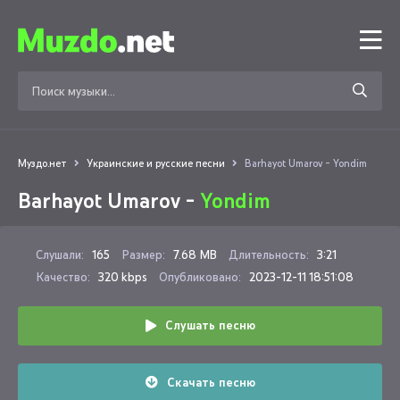
Муздо.нет
Украинские и русские песни
Barhayot Umarov - Yondim
Barhayot Umarov -
Yondim
Слушали:
165
Размер:
7.68 MB
Длительность:
3:21
Качество:
320 kbps
Опубликовано:
2023-12-11 18:51:08
Слушать песню
Скачать песню