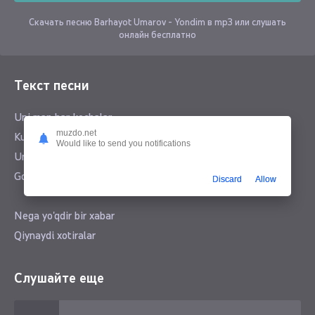
Скачать песню Barhayot Umarov - Yondim в mp3 или слушать
онлайн бесплатно
Текст песни
Uni man har kechalar
muzdo.net
Kutardim balki kelar
Would like to send you notifications
Uni deb yonganimni
Go'zalim balki bilar
Discard
Allow
Nega yo'qdir bir xabar
Qiynaydi xotiralar
Kelmaydi u desalar
Yonganimni balki bilar
Слушайте еще