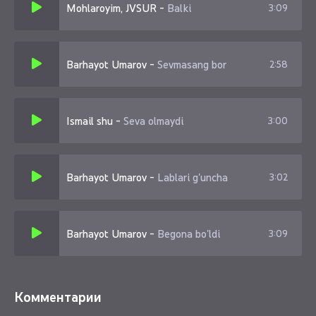
Mohlaroyim, JVSUR
-
Balki
3:09
Barhayot Umarov
-
Sevmasang bor
2:58
Ismail shu
-
Seva olmaydi
3:00
Barhayot Umarov
-
Lablari g'uncha
3:02
Barhayot Umarov
-
Begona bo'ldi
3:09
Комментарии