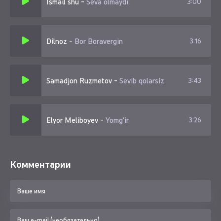
Ismail shu
-
Seva olmaydi
3:00
Dilnoz
-
Bor Boravergin
3:16
Samadjon Ruzmetov
-
Sevib qolarsiz
3:43
Elyor Meliboyev
-
Yomg'ir
3:26
Комментарии