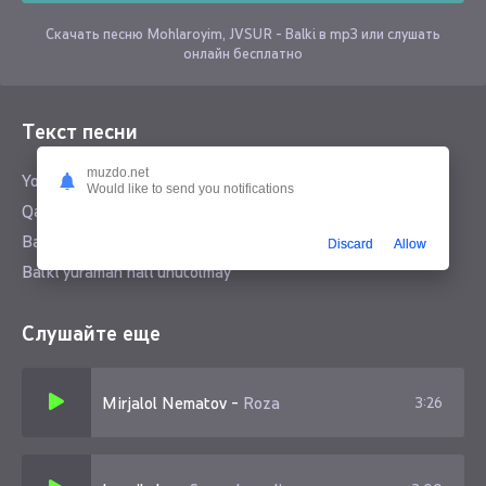
Скачать песню Mohlaroyim, JVSUR - Balki в mp3 или слушать
онлайн бесплатно
Текст песни
muzdo.net
Yoningda turibman keta olmay
Would like to send you notifications
Qalbimda nima bor bila olmay
Balki bu navbatdagi hatoyimmi
Discard
Allow
Balki yuraman hali unutolmay
Слушайте еще
Mirjalol Nematov
-
Roza
3:26