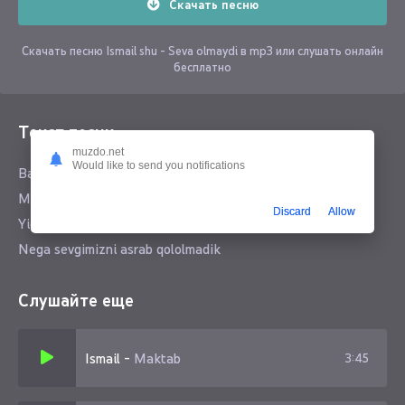
Скачать песню
Скачать песню Ismail shu - Seva olmaydi в mp3 или слушать онлайн
бесплатно
Текст песни
muzdo.net
Would like to send you notifications
Balki san mani baxtim emasdirsan
Manimcha shunga birga bololmadik
Discard
Allow
Yig'lamagin har doim kulib tur
Nega sevgimizni asrab qololmadik
Слушайте еще
Ismail
-
Maktab
3:45