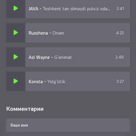
JAVA
-
Toshkent tan olmaydi pulsiz odamni
2:41
Ruxshona
-
Onam
4:25
Asl Wayne
-
G’animat
2:48
Konsta
-
Yolg'izlik
3:27
Комментарии