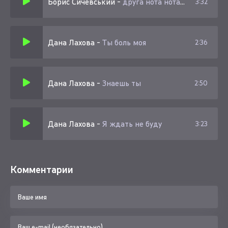
Борис Сичевський
-
друга нота нота нас горілка не бере
3:32
Дана Лахова
-
Ты боль моя
2:36
Дана Лахова
-
Знаешь ты
2:50
Дана Лахова
-
Я ждать не буду
3:23
Комментарии