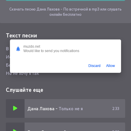
Скачать песню Дана Лахова - По встречной в mp3 или слушать
онлайн бесплатно
Текст песни
muzdo.net
В разных городах
Would like to send you notifications
Искать друг друга
Бесполезно честно
Discard
Allow
Но не хочу я так
Слушайте еще
Дана Лахова
-
Только не я
2:33