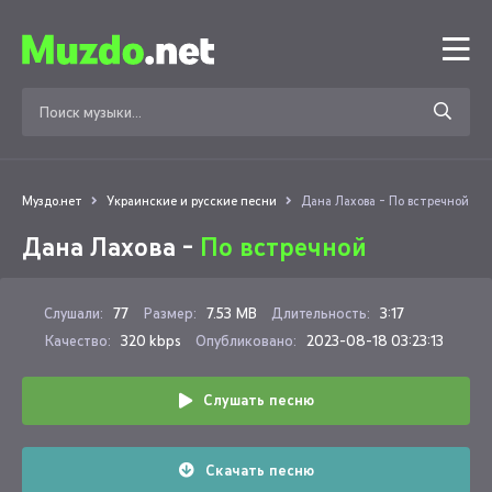
Муздо.нет
Украинские и русские песни
Дана Лахова - По встречной
Дана Лахова -
По встречной
Слушали:
77
Размер:
7.53 MB
Длительность:
3:17
Качество:
320 kbps
Опубликовано:
2023-08-18 03:23:13
Слушать песню
Скачать песню