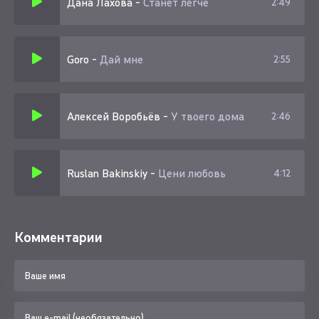
Дана Лахова
-
Станет легче
2:49
Goro
-
Дай мне
2:55
Алексей Воробьёв
-
У твоего дома
2:46
Ruslan Bakinskiy
-
Цени любовь
4:12
Комментарии