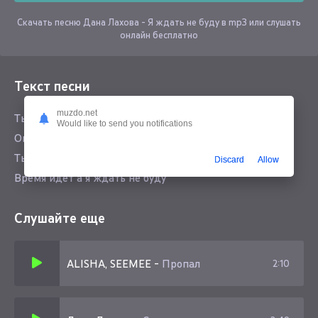
Скачать песню Дана Лахова - Я ждать не буду в mp3 или слушать
онлайн бесплатно
Текст песни
muzdo.net
Ты знаешь мир я тебя забуду
Would like to send you notifications
Опустилась ночь а я ждать не буду
Ты не найдёшь меня ещё повсюду
Discard
Allow
Время идёт а я ждать не буду
Слушайте еще
ALISHA, SEEMEE
-
Пропал
2:10