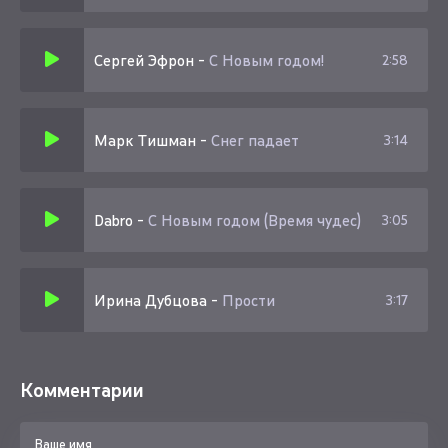
Сергей Эфрон
-
С Новым годом!
2:58
Марк Тишман
-
Снег падает
3:14
Dabro
-
С Новым годом (Время чудес)
3:05
Ирина Дубцова
-
Прости
3:17
Комментарии