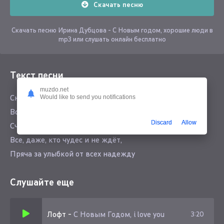
Скачать песню
Скачать песню Ирина Дубцова - С Новым годом, хорошие люди в
mp3 или слушать онлайн бесплатно
Текст песни
muzdo.net
Снег тает на горячих руках
Would like to send you notifications
Все мы закрываем глаза и просто
Discard
Allow
Счастья просим к 12 на часах.
Все, даже, кто чудес и не ждёт,
Пряча за улыбкой от всех надежду
Слушайте еще
Лофт
-
С Новым Годом, i love you
3:20