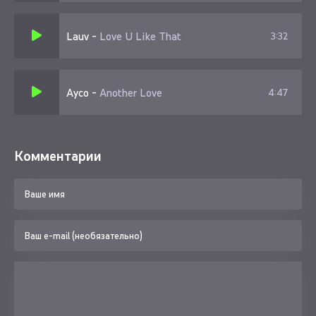
Lauv
-
Love U Like That
3:32
Ayco
-
Another Love
4:47
Комментарии