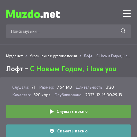
Муздо.нет
Украинские и русские песни
Лофт - С Новым Годом, i love you
Лофт -
С Новым Годом, i love you
Слушали:
71
Размер:
7.64 MB
Длительность:
3:20
Качество:
320 kbps
Опубликовано:
2023-12-15 00:29:13
Слушать песню
Скачать песню