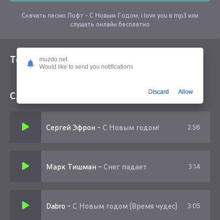
Скачать песню Лофт - С Новым Годом, i love you в mp3 или
слушать онлайн бесплатно
Текст песни
muzdo.net
Would like to send you notifications
Discard
Allow
Слушайте еще
Сергей Эфрон
-
С Новым годом!
2:58
Марк Тишман
-
Снег падает
3:14
Dabro
-
С Новым годом (Время чудес)
3:05