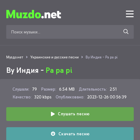
Муздо.нет
Украинские и русские песни
By Индия - Pa pa pi
By Индия -
Pa pa pi
Слушали:
79
Размер:
6.54 MB
Длительность:
2:51
Качество:
320 kbps
Опубликовано:
2023-12-26 00:56:39
Слушать песню
Скачать песню