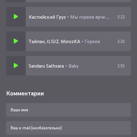
Каспийский Груз
-
Мы горели ярче чем горит солнце
3:22
Тайпан, IL'GIZ, MorozKA
-
Горели
2:25
Sandaru Sathsara
-
Baby
2:55
Комментарии