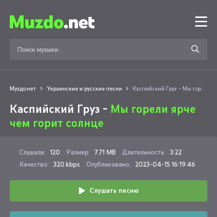
Муздо.нет
Украинские и русские песни
Каспийский Груз - Мы горели ярче чем горит солнце
Каспийский Груз -
Мы горели ярче
чем горит солнце
Слушали:
120
Размер:
7.71 MB
Длительность:
3:22
Качество:
320 kbps
Опубликовано:
2023-04-15 16:19:46
Слушать песню