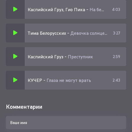
Каспийский Груз, Гио Пика
-
На белом белом покрывале января
4:03
Тима Белорусских
-
Девочка солнце со смешными веснушками
3:27
Каспийский Груз
-
Преступник
2:59
КУЧЕР
-
Глаза не могут врать
2:43
Комментарии