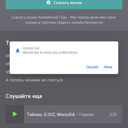
Скачать песню
Скачать песню Каспийский Груз - Мы горели ярче чем горит
солнце в mp3 или слушать онлайн бесплатно
Текст песни
muzdo.net
Would like to send you notifications
Мы горели ярче чем горит солнце
Мы летали выше,чем летают птицы
Discard
Allow
Мы не обронили ни слова
А теперь ночами не спиться
Слушайте еще
Тайпан, IL'GIZ, MorozKA
-
Горели
2:25