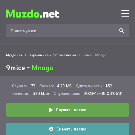
Муздо.нет
Украинские и русские песни
9mice - Mnogo
9mice -
Mnogo
Слушали:
73
Размер:
4.29 MB
Длительность:
1:52
Качество:
320 kbps
Опубликовано:
2023-12-08 00:06:31
Слушать песню
Скачать песню