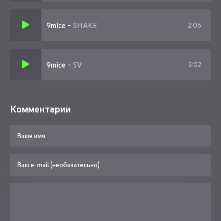
9mice
-
SHAKE
2:06
9mice
-
SV
2:02
Комментарии