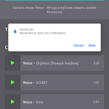
Скачать песню 9mice - Mnogo в mp3 или слушать онлайн
бесплатно
Текст песни
muzdo.net
Would like to send you notifications
Discard
Allow
Слушайте еще
9mice
-
Orpheus (Новый Альбом)
2:23
9mice
-
XO4ET
1:55
9mice
-
Kino
1:49