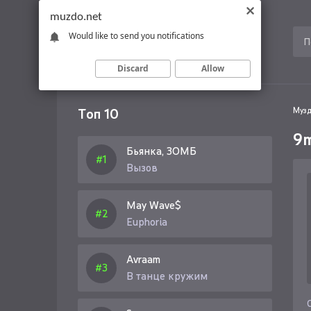
muzdo.net
Would like to send you notifications
Discard
Allow
Топ 10
Музд
9m
Бьянка, ЗОМБ
Вызов
May Wave$
Euphoria
Avraam
В танце кружим