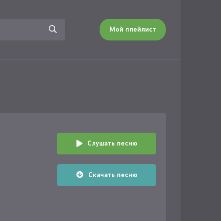
Мой плейлист
Слушать песню
Скачать песню