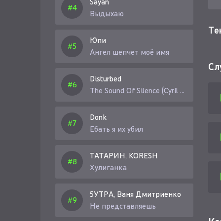
Sayan
Выдыхаю
Те
Юпи
Ангел шепчет моё имя
Сл
Disturbed
The Sound Of Silence (Cyril Riley Remix)
Donk
Ебать я их убил
ТАТАРИН, KORESH
Хулиганка
5УТРА, Ваня Дмитриенко
Не представляешь