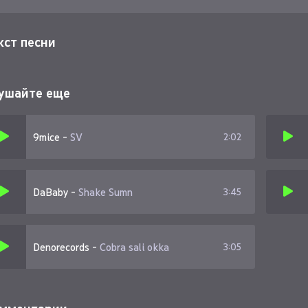
кст песни
ушайте еще
9mice
-
SV
2:02
DaBaby
-
Shake Sumn
3:45
Denorecords
-
Cobra sali okka
3:05