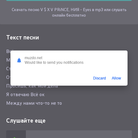
Скачать песню V $ X V PRiNCE, НИЯ - Eyes в mp3 или слушать
онлайн бесплатно
Текст песни
Всё неправильно
muzdo.net
Между нами что-то не то
Would like to send you notifications
Ставлю автопилот
Ответ услышь-ка тот
Discard
Allow
Просишь, как мои дела
Я отвечаю Всё ок
Между нами что-то не то
Слушайте еще