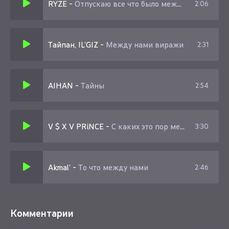
RYZE
-
Отпускаю все что было между нами прочь
2:06
Тайпан, IL'GIZ
-
Между нами виражи
2:31
AIHAN
-
Тайны
2:54
V $ X V PRiNCE
-
С каких это пор между нами темный коридор
3:30
Akmal'
-
То что между нами
2:46
Комментарии