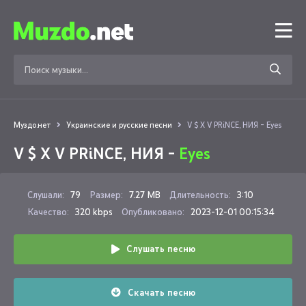
Муздо.нет
Украинские и русские песни
V $ X V PRiNCE, НИЯ - Eyes
V $ X V PRiNCE, НИЯ -
Eyes
Слушали:
79
Размер:
7.27 MB
Длительность:
3:10
Качество:
320 kbps
Опубликовано:
2023-12-01 00:15:34
Слушать песню
Скачать песню