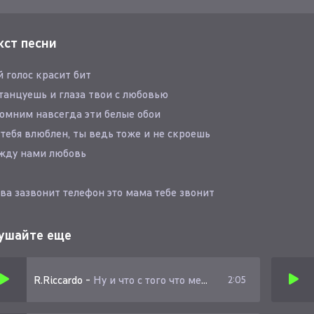
кст песни
 голос красит бит
танцуешь и глаза твои с любовью
омним навсегда эти белые обои
 тебя влюблен, ты ведь тоже и не скроешь
жду нами любовь
ва зазвонит телефон это мама тебе звонит
орит, пора домой, ты скажешь ещё на минутку
обуду с ним, а потом уже в маршрутку
ушайте еще
то что между нами, это тайны
R.Riccardo
-
Ну и что с того что между нами города
2:05
ду нами ураганы, цунами
что между нами