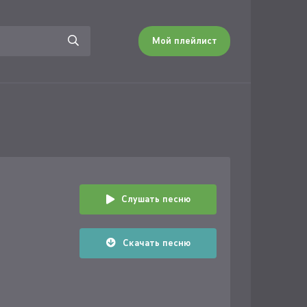
Мой плейлист
Слушать песню
Скачать песню