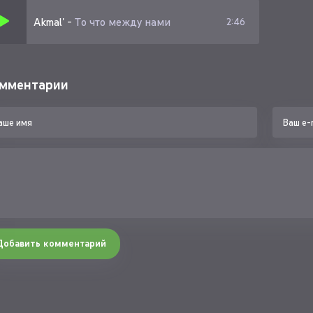
ещаю
Akmal'
-
То что между нами
2:46
еру с собой в могилу знаешь
мментарии
Добавить комментарий