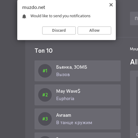
muzdo.net
Would like to send you notifications
Discard
Allow
Топ 10
Музд
A
Бьянка, ЗОМБ
Вызов
May Wave$
Euphoria
Avraam
В танце кружим