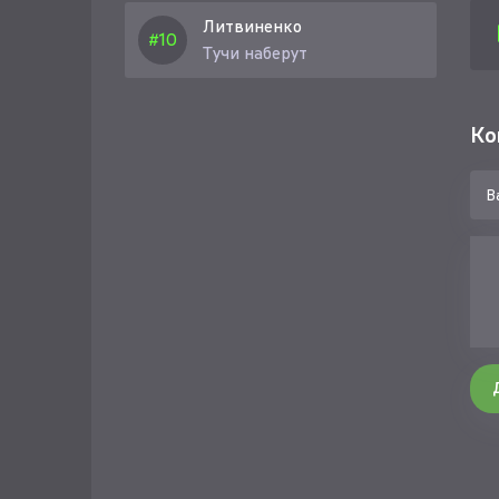
Об
Литвиненко
Тучи наберут
Заб
Ко