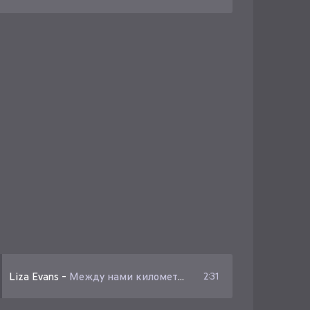
Liza Evans
-
Между нами километры дорог
2:31