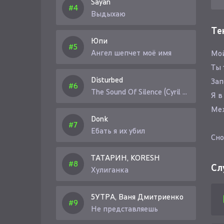
Sayan
Выдыхаю
Те
Юпи
Ангел шепчет моё имя
Мой
Ты 
Disturbed
Зап
The Sound Of Silence (Cyril Riley Remix)
Я в
Ме
Donk
Ебать я их убил
Сно
Гов
ТАТАРИН, KORESH
Я п
Сл
Хулиганка
Но 
5УТРА, Ваня Дмитриенко
Меж
Не представляешь
То 