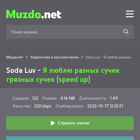
Муздо.нет
Украинские и русские песни
Soda Luv - Я люблю разных сучек грязных сучек (speed up)
Soda Luv -
Я люблю разных сучек
грязных сучек (speed up)
Слушали:
123
Размер:
4.16 MB
Длительность:
1:49
Качество:
320 kbps
Опубликовано:
2023-10-17 12:35:51
Слушать песню