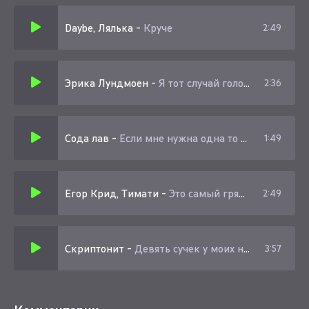
Я люблю шлёпать сучек, шёпот сучек (Пш-ш), стоны
Daybe, Лялька
-
Круче
2:49
сучек
Если мне нужна одна, то это одна тонна сучек (Много)
Эрика Лундмоен
-
Я тот случай голову ломай круче всех сучек
2:36
Сода лав
-
Если мне нужна одна то это одна тонна сучек
1:49
Егор Крид, Тимати
-
Это самый грязный движ будто пятница
2:49
Скриптонит
-
Девять сучек у моих ног 36 6 3 на связи
3:57