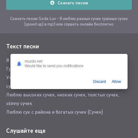
Скачать песню
Скачать песню Soda Luv - Я люблю разных сучек грязных сучек
(speed up) в mp3 или слушать онлайн бесплатно
Текст песни
Я люблю разных сучек:
muzdo.net
Would like to send you notifications
Грязных сучек, белых сучек, чёрных сучек
Умных, глупых и неадекватных сучек (Неадекватных
Discard
Allow
сучек)
Люблю высоких сучек, низких сучек, толстых сучек,
skinny сучек
Люблю сук с района и богатых сучек (Сучек)
Я люблю лапать сучек, трахать сучек, пимпить сучек,
паппать сучек (Пау)
Слушайте еще
Презики всегда ношу на всякий случай (А-а, пау)