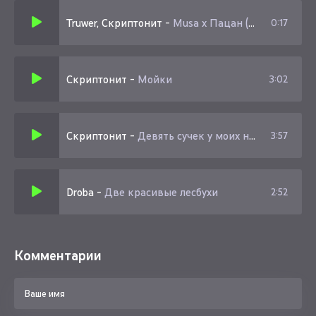
Truwer, Скриптонит
-
Musa x Пацан (Mursallin remix)
0:17
Скриптонит
-
Мойки
3:02
Скриптонит
-
Девять сучек у моих ног 36 6 3 на связи
3:57
Droba
-
Две красивые лесбухи
2:52
Комментарии