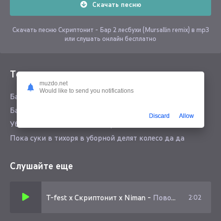
Скачать песню
Скачать песню Скриптонит - Бар 2 лесбухи (Mursallin remix) в mp3
или слушать онлайн бесплатно
Текст песни
muzdo.net
Would like to send you notifications
Бар 2 лесбухи пырло гашик ящик Миллер
Бармен прогоняем выпить на сегодня ты их киллер
Discard
Allow
Убей их за мой счет еще отправь их мой стол еще
Пока суки в тихоря в уборной делят колесо да да
Слушайте еще
T-fest x Скриптонит х Niman
-
Поворот (Mursallin remix)
2:02