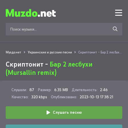
Муздо.нет
Украинские и русские песни
Скриптонит - Бар 2 лесбухи (Mursallin remix)
Скриптонит -
Бар 2 лесбухи
(Mursallin remix)
Слушали:
87
Размер:
6.35 MB
Длительность:
2:46
Качество:
320 kbps
Опубликовано:
2023-10-13 17:38:21
Слушать песню