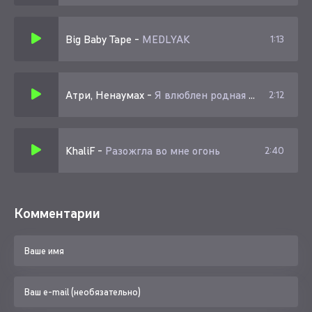
Big Baby Tape
-
MEDLYAK
1:13
Атри, Ненаумах
-
Я влюблен родная я влюблен в тебя (speed up)
2:12
KhaliF
-
Разожгла во мне огонь
2:40
Комментарии