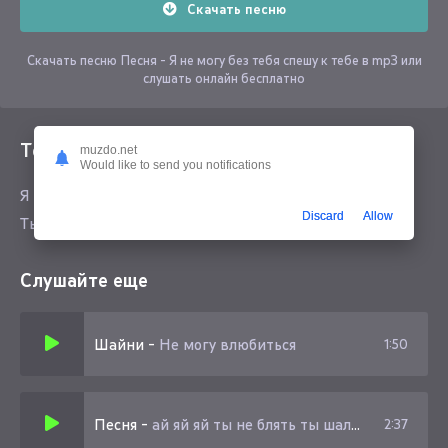
Скачать песню
Скачать песню Песня - Я не могу без тебя спешу к тебе в mp3 или
слушать онлайн бесплатно
Текст песни
muzdo.net
Would like to send you notifications
Я не могу без тебя спешу к тебе
Discard
Allow
Ты не такая как все
Слушайте еще
Шайни
-
Не могу влюбиться
1:50
Песня
-
ай яй яй ты не блять ты шалава
2:37