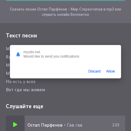
Скачать песню Остап Парфёнов - Мир Стереотипов в mp3 или
слушать онлайн бесплатно
Текст песни
Мир стереотипов
muzdo.net
Ярлыков
Would like to send you notifications
Мир где каждый знает кто есть (кто)
Discard
Allow
Мир где правда разная
Но есть у всех
Вот где мы живем
Слушайте еще
Остап Парфенов
-
Гав гав
2:53