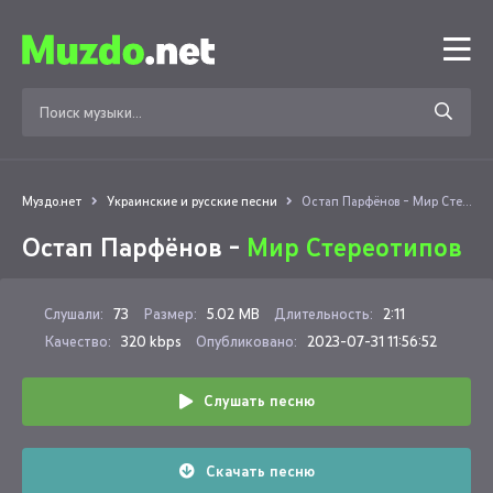
Муздо.нет
Украинские и русские песни
Остап Парфёнов - Мир Стереотипов
Остап Парфёнов -
Мир Стереотипов
Слушали:
73
Размер:
5.02 MB
Длительность:
2:11
Качество:
320 kbps
Опубликовано:
2023-07-31 11:56:52
Слушать песню
Скачать песню