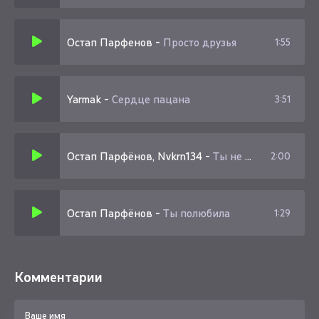
Остап Парфенов
-
Просто друзья
1:55
Yarmak
-
Сердце пацана
3:51
Остап Парфёнов, Nvkrn134
-
Ты не королева (Swerodo Remix)
2:00
Остап Парфёнов
-
Ты полюбила
1:29
Комментарии