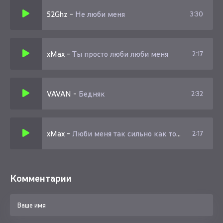
52Ghz
-
Не люби меня
3:30
xMax
-
Ты просто люби люби меня
2:17
VAVAN
-
Бедняк
2:32
xMax
-
Люби меня так сильно как только сможешь
2:17
Комментарии