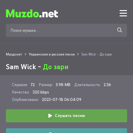
Муздо.нет
Украинские и русские песни
Sam Wick - До зари
Sam Wick -
До зари
Слушали:
72
Размер:
5.98 MB
Длительность:
2:36
Качество:
320 kbps
Опубликовано:
2023-07-18 06:04:09
Слушать песню