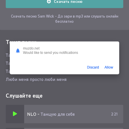
Скачать песню
Скачать песню Sam Wick - До зари в mp3 или слушать онлайн
бесплатно
Текст песни
muzdo.net
Would like to send you notifications
Танцую словно так это не я
Танцую так но добавь мне огня
Discard
Allow
Танцую так словно это для тебя
Люби меня просто люби меня
Слушайте еще
NLO
-
Танцую для себя
2:21