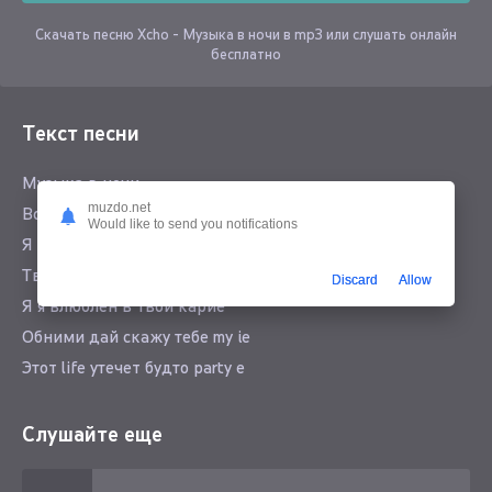
Скачать песню Xcho - Музыка в ночи в mp3 или слушать онлайн
бесплатно
Текст песни
Музыка в ночи
muzdo.net
Вспоминает как любила
Would like to send you notifications
Я прошу молчи
Твоя радость моя сила
Discard
Allow
Я я влюблен в твои карие
Обними дай скажу тебе my ie
Этот life утечет будто party e
Лишь хочу чтоб нас закружило
Слушайте еще