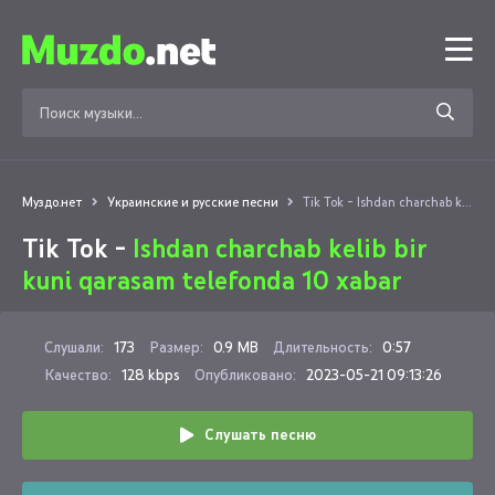
Муздо.нет
Украинские и русские песни
Tik Tok - Ishdan charchab kelib bir kuni qarasam telefonda 10 xabar
Tik Tok -
Ishdan charchab kelib bir
kuni qarasam telefonda 10 xabar
Слушали:
173
Размер:
0.9 MB
Длительность:
0:57
Качество:
128 kbps
Опубликовано:
2023-05-21 09:13:26
Слушать песню