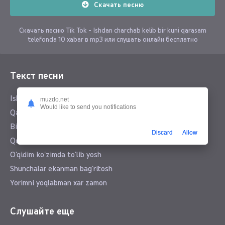
Скачать песню
Скачать песню Tik Tok - Ishdan charchab kelib bir kuni qarasam
telefonda 10 xabar в mp3 или слушать онлайн бесплатно
Текст песни
Ishdan charchab kelib bir kuni
muzdo.net
Would like to send you notifications
Qarasam telefonda 10 xabar
Bir xabar suyukli yorimdan
Discard
Allow
Qolgan 9 tasi onamdan...
O'qidim ko'zimda to'lib yosh
Shunchalar ekanman bag'ritosh
Yorimni yoqlabman xar zamon
Слушайте еще