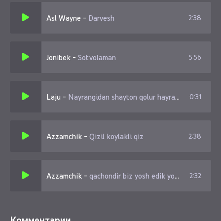
Asl Wayne
-
Darvesh
2:38
Jonibek
-
Sotvolaman
5:56
Laju
-
Nayrangidan shayton qolur hayratda
0:31
Azzamchik
-
Qizil koylakli qiz
2:38
Azzamchik
-
qachondir biz yosh edik yosh edik bebosh edik
2:32
Комментарии