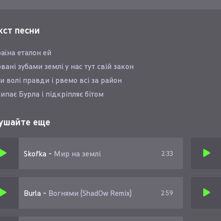
кст песни
аїна еталон ей
вані зубами землі у нас тут свій закон
и волі правди і рвемо всі за район
ипає Бурла і підкріпляє бітом
ушайте еще
Skofka
-
Мир на землі
2:33
Burla
-
Вогнями (Shad0w Remix)
2:59