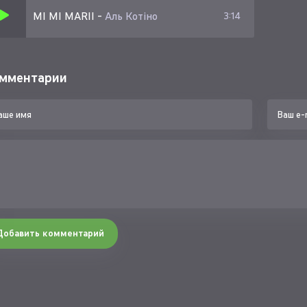
MI MI MARII
-
Аль Котіно
3:14
мментарии
Добавить комментарий