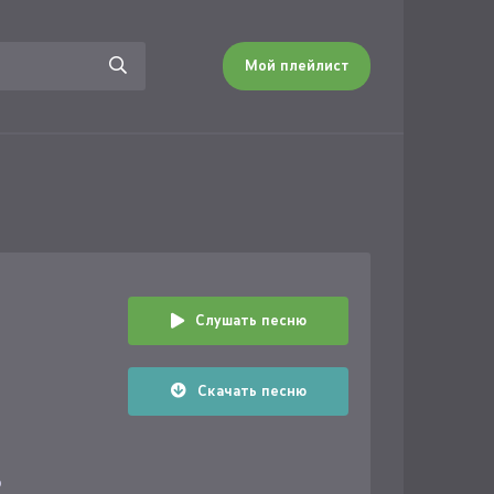
Мой плейлист
Слушать песню
Скачать песню
о