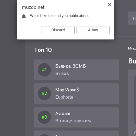
muzdo.net
Would like to send you notifications
Discard
Allow
Топ 10
Музд
Bu
Бьянка, ЗОМБ
Вызов
May Wave$
Euphoria
Avraam
В танце кружим