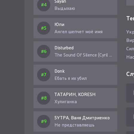
Sayan
Выдыхаю
Те
Юпи
Ангел шепчет моё имя
Укр
Вир
Disturbed
Сил
The Sound Of Silence (Cyril Riley Remix)
Нас
Donk
Сл
Ебать я их убил
ТАТАРИН, KORESH
Хулиганка
5УТРА, Ваня Дмитриенко
Не представляешь