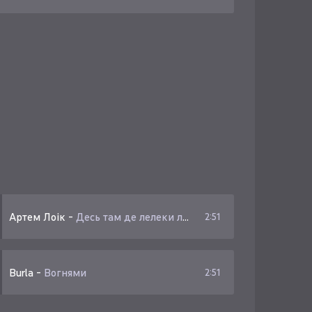
Артем Лоік
-
Десь там де лелеки літають по небу
2:51
Burla
-
Вогнями
2:51