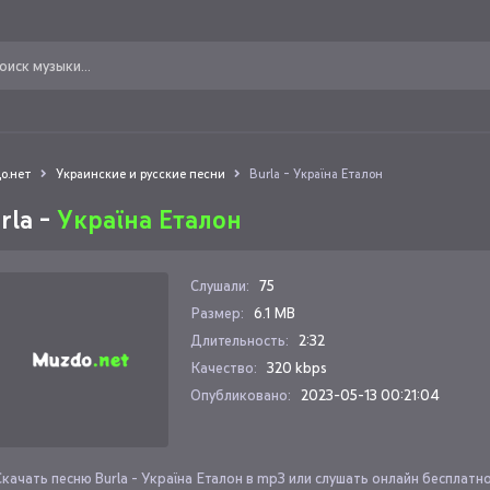
о.нет
Украинские и русские песни
Burla - Україна Еталон
rla -
Україна Еталон
Слушали:
75
Размер:
6.1 MB
Длительность:
2:32
Качество:
320 kbps
Опубликовано:
2023-05-13 00:21:04
Скачать песню Burla - Україна Еталон в mp3 или слушать онлайн бесплатн