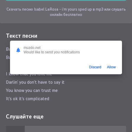
Скачать песню Isabel LaRosa - i'm yours sped up в mp3 или слушать
онлайн бесплатно
Текст песни
muzdo.net
Baby I'm yours
Would like to send you notifications
Baby I'm yours
Discard
Allow
I know that you love me
Darlin' you don't have to say it
You know you can trust me
It's ok it's complicated
Nervous trip over my words
Слушайте еще
You're so pretty it hurts