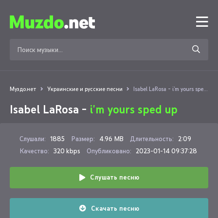
Муздо.нет
Украинские и русские песни
Isabel LaRosa - i'm yours sped up
Isabel LaRosa -
i'm yours sped up
Слушали:
1885
Размер:
4.96 MB
Длительность:
2:09
Качество:
320 kbps
Опубликовано:
2023-01-14 09:37:28
Слушать песню
Скачать песню