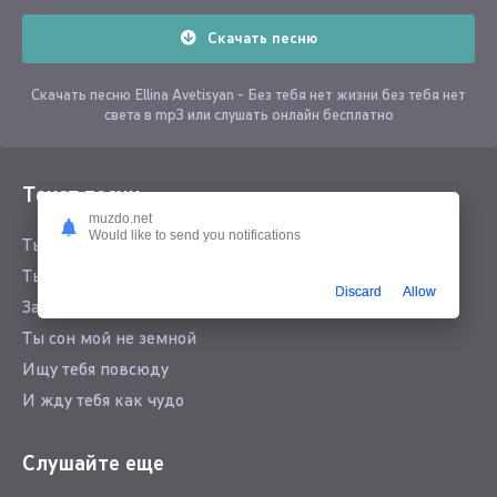
Скачать песню
Скачать песню Ellina Avetisyan - Без тебя нет жизни без тебя нет
света в mp3 или слушать онлайн бесплатно
Текст песни
muzdo.net
Would like to send you notifications
Ты моё счастье радость
Ты моя вся планета
Discard
Allow
Забрал ты мой покой
Ты сон мой не земной
Ищу тебя повсюду
И жду тебя как чудо
Слушайте еще