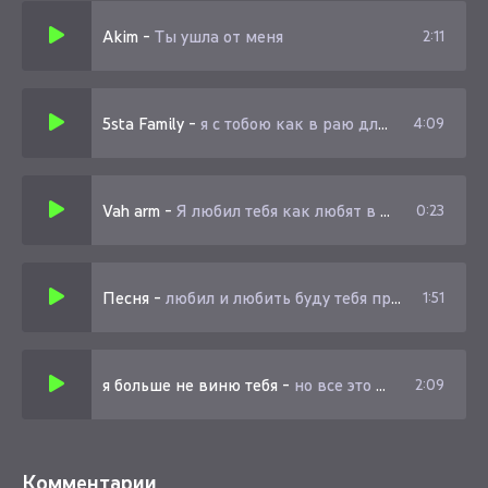
Akim
-
Ты ушла от меня
2:11
5sta Family
-
я с тобою как в раю для тебя дышу (slowed)
4:09
Vah arm
-
Я любил тебя как любят в жизни только раз
0:23
Песня
-
любил и любить буду тебя предел моих фантазий (speed up)
1:51
я больше не виню тебя
-
но все это не значит что я больше не люблю тебя
2:09
Комментарии