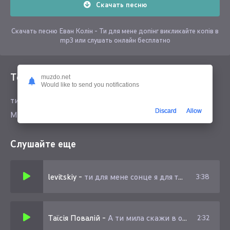
Скачать песню
Скачать песню Еван Колін - Ти для мене допінг викликайте копів в
mp3 или слушать онлайн бесплатно
Текст песни
muzdo.net
Would like to send you notifications
ти для мене допінг викликайте копів
Discard
Allow
Може досить мила обирати далба
Слушайте еще
levitskiy
-
ти для мене сонце я для тебе небо
3:38
Таїсія Повалій
-
А ти мила скажи в отвіт
2:32