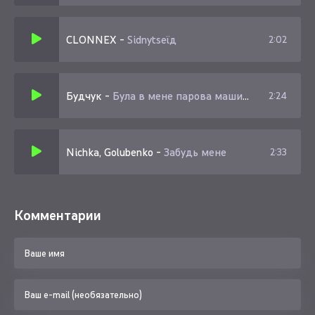
CLONNEX
-
Sidnytseїд
2:02
Будчук
-
Була в мене парова машина (TikTok Ремікс)
2:24
Nichka, Golubenko
-
Забудь мене
2:33
Комментарии