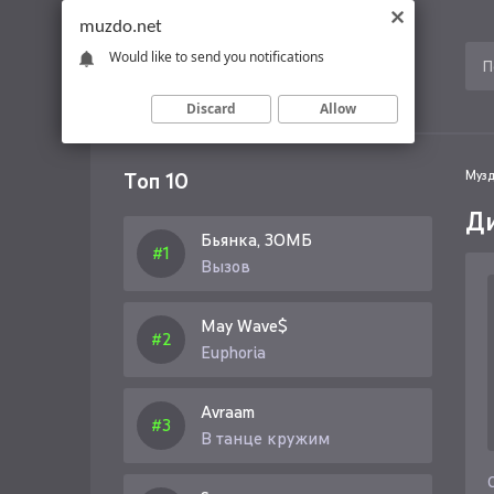
muzdo.net
Would like to send you notifications
Discard
Allow
Топ 10
Музд
Ди
Бьянка, ЗОМБ
Вызов
May Wave$
Euphoria
Avraam
В танце кружим