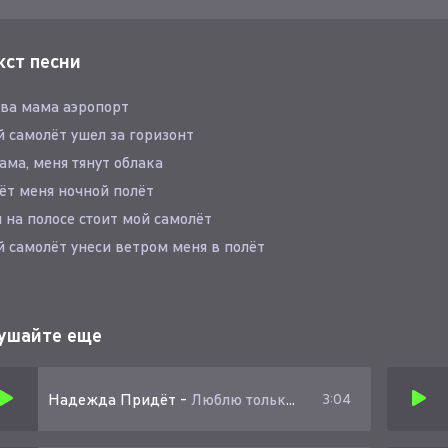
кст песни
ва мама аэропорт
 самолёт ушел за горизонт
ама, меня тянут облака
т меня ночной полёт
 на полосе стоит мой самолёт
 самолёт унеси ветром меня в полёт
речай меня как солнце обнимает самолет
ь до рассвета
ушайте еще
ько flying free полёт
ь до рассвета только за окном огни
Надежда Придёт
-
Люблю только кота
3:04
ак доеду наберу тебе, flow mee
та полоса и нет печали