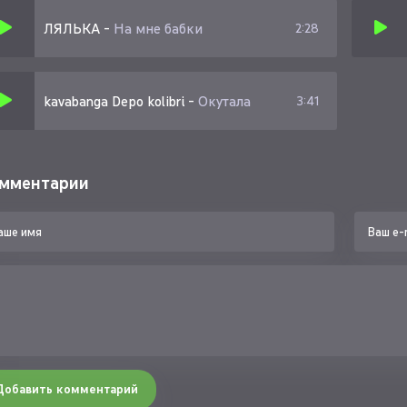
ождь за окном все будто знает
ЛЯЛЬКА
-
На мне бабки
2:28
шу самолёт
и меня в полёт
kavabanga Depo kolibri
-
Окутала
3:41
мментарии
Добавить комментарий