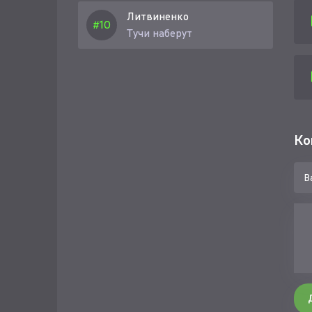
А д
Литвиненко
Тучи наберут
Про
Нес
Ко