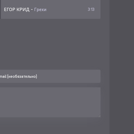
ЕГОР КРИД
-
Грехи
3:13