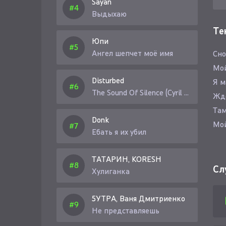
Sayan
Выдыхаю
Те
Юпи
Ангел шепчет моё имя
Сно
Мой
Disturbed
Я м
The Sound Of Silence (Cyril Riley Remix)
Ждё
Там
Donk
Мой
Ебать я их убил
Вст
ТАТАРИН, KORESH
Вед
Сл
Хулиганка
Тол
Вед
5УТРА, Ваня Дмитриенко
А к
Не представляешь
Чис