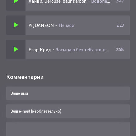
Хайви, Derouse, baur karbon
-
Водопад
2:47
AQUANEON
-
Не моя
2:23
Егор Крид
-
Засыпаю без тебя это не окей
2:58
Комментарии