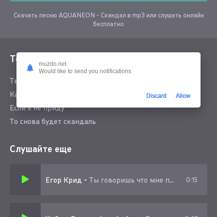
Скачать песню AQUANEON - Скандал в mp3 или слушать онлайн
бесплатно
Текст песни
muzdo.net
Would like to send you notifications
Ты ты ты говоришь
Как я тебя достал
Discard
Allow
Если я не приду
То снова будет скандаль
Слушайте еще
Егор Крид
-
Ты говоришь что мне проще остыть
0:15