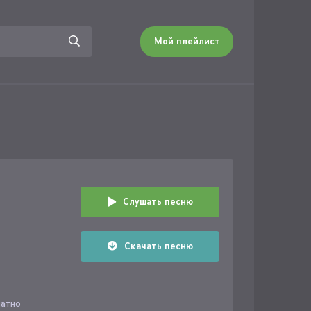
Мой плейлист
Слушать песню
Скачать песню
латно