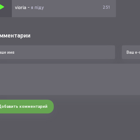
vioria
-
я піду
2:51
мментарии
Добавить комментарий