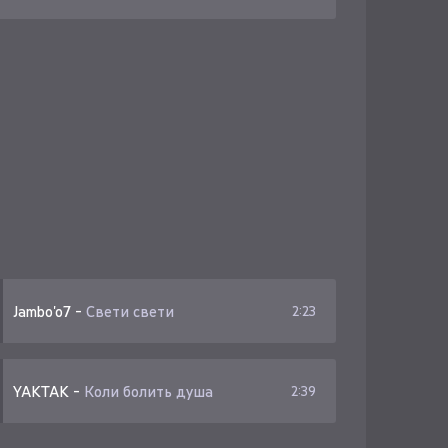
Jambo'o7
-
Свети свети
2:23
YAKTAK
-
Коли болить душа
2:39