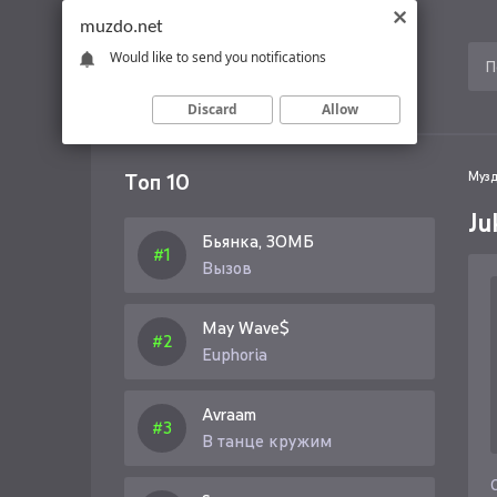
muzdo.net
Would like to send you notifications
Discard
Allow
Топ 10
Музд
Ju
Бьянка, ЗОМБ
Вызов
May Wave$
Euphoria
Avraam
В танце кружим