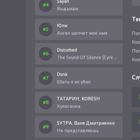
Sayan
Выдыхаю
Те
Юпи
Ангел шепчет моё имя
Пол
Кол
Disturbed
Пол
The Sound Of Silence (Cyril Riley Remix)
Кол
Donk
Сл
Ебать я их убил
ТАТАРИН, KORESH
Хулиганка
5УТРА, Ваня Дмитриенко
Не представляешь