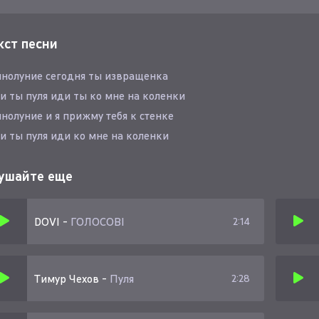
кст песни
нолуние сегодня ты извращенка
и ты пуля иди ты ко мне на коленки
нолуние и я прижму тебя к стенке
и ты пуля иди ко мне на коленки
ушайте еще
DOVI
-
ГОЛОСОВІ
2:14
Тимур Чехов
-
Пуля
2:28