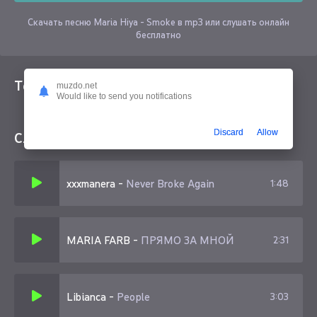
Скачать песню Maria Hiya - Smoke в mp3 или слушать онлайн
бесплатно
Текст песни
muzdo.net
Would like to send you notifications
Discard
Allow
Слушайте еще
xxxmanera
-
Never Broke Again
1:48
MARIA FARB
-
ПРЯМО ЗА МНОЙ
2:31
Libianca
-
People
3:03