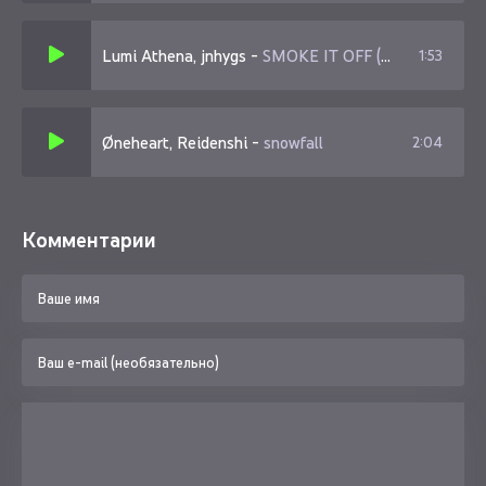
Lumi Athena, jnhygs
-
SMOKE IT OFF (sped up)
1:53
Øneheart, Reidenshi
-
snowfall
2:04
Комментарии