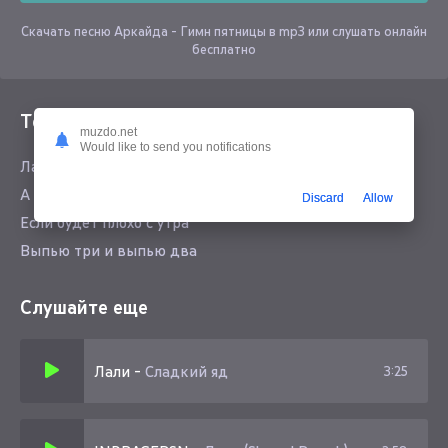
Скачать песню Аркайда - Гимн пятницы в mp3 или слушать онлайн
бесплатно
Текст песни
muzdo.net
Would like to send you notifications
Лали лали ла ла ла
А мне пох я в двора
Discard
Allow
Если будет плохо с утра
Выпью три и выпью два
Слушайте еще
Лали
-
Сладкий яд
3:25