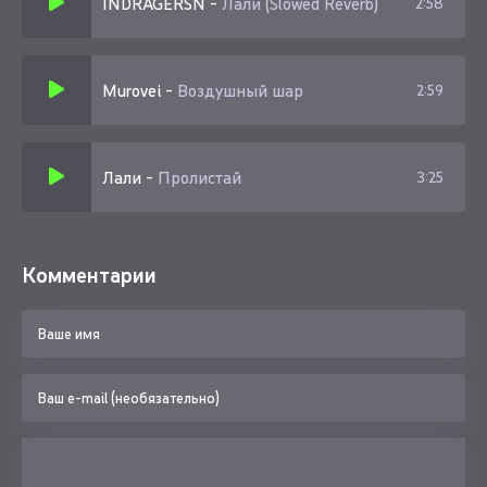
INDRAGERSN
-
Лали (Slowed Reverb)
2:58
Murovei
-
Воздушный шар
2:59
Лали
-
Пролистай
3:25
Комментарии