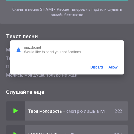
Скачать песню SHAMI - Рассвет впереди в mp3 или слушать
онлайн бесплатно
Текст песни
muzdo.net
Молись, моя душа, боль залечи
Would like to send you notifications
Там где птицы молчат, слёзы - ручьи
После каждой ночи рассвет впереди
Discard
Allow
Молись, моя душа, только не жди
Слушайте еще
Твоя молодость
-
смотрю лишь в глаза
2:22