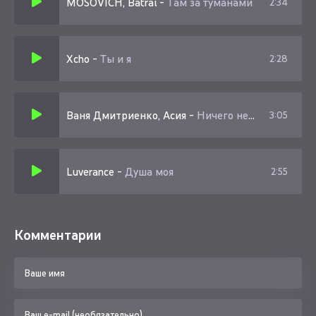
MOSOVICH, Batrai
-
Там за туманами
2:34
Xcho
-
Ты и я
2:28
Ваня Дмитриенко, Асия
-
Ничего не бойся, я с тобой
3:05
Luverance
-
Душа моя
2:55
Комментарии