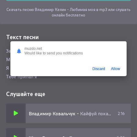
Скачать песню Владимир Келин - Любимая моя в mp3 или слушать
онлайн бесплатно
Текст песни
muzdo.net
Зачем же ты ругаешься
Would like to send you notifications
Мне всего больше нравишься
Я день забыл что
Discard
Allow
Тебе припал я
Слушайте еще
Владимир Ковальчук
-
Кайфуй пока молодой
2:16