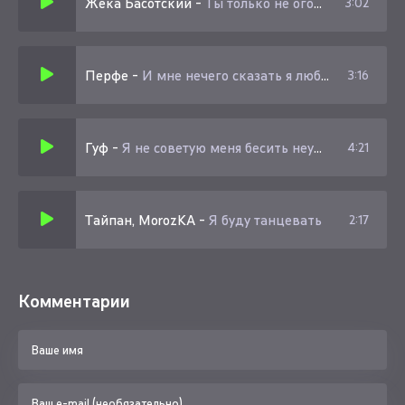
Жека Басотский
-
Ты только не огорчайся за мою откровенность
3:02
Перфе
-
И мне нечего сказать я люблю тебя опять занята
3:16
Гуф
-
Я не советую меня бесить неужели ты забыл что связался со психом
4:21
Тайпан, MorozKA
-
Я буду танцевать
2:17
Комментарии