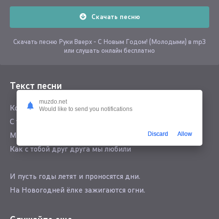
Скачать песню
Скачать песню Руки Вверх - С Новым Годом! (Молодыми) в mp3
или слушать онлайн бесплатно
Текст песни
muzdo.net
Когда часы пробьют двенадцать -
Would like to send you notifications
С тобой мы в Новогоднем закружимся танце.
Discard
Allow
Мы снова станем молодыми, и вспомним,
Как с тобой друг друга мы любили
И пусть годы летят и проносятся дни.
На Новогодней ёлке зажигаются огни.
За окном идёт снег и ты снова не спишь,
И я с тобою рядом, с Новым Годом, малыш