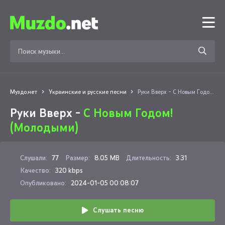
Муздо.нет
Украинские и русские песни
Руки Вверх - С Новым Годом! (Молодыми)
Руки Вверх -
С Новым Годом!
(Молодыми)
Слушали:
77
Размер:
8.05 MB
Длительность:
3:31
Качество:
320 kbps
Опубликовано:
2024-01-05 00:08:07
Слушать песню