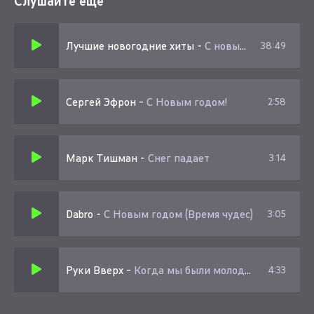
Слушайте еще
Лучшие новогодние хиты
-
С новым годом 2024
38:49
Сергей Эфрон
-
С Новым годом!
2:58
Марк Тишман
-
Снег падает
3:14
Dabro
-
С Новым годом (Время чудес)
3:05
Руки Вверх
-
Когда мы были молодыми
4:33