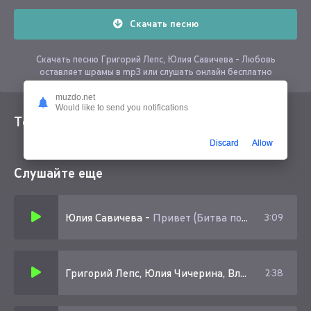
Скачать песню
Скачать песню Григорий Лепс, Юлия Савичева - Любовь
оставляет шрамы в mp3 или слушать онлайн бесплатно
muzdo.net
Would like to send you notifications
Текст песни
Discard
Allow
Слушайте еще
Юлия Савичева
-
Привет (Битва поколений)
3:09
Григорий Лепс, Юлия Чичерина, Влад Маленко
-
2:38