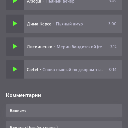
Arsogul
-
Пьяный вечер
3:09
Дима Корсо
-
Пьяный амур
3:00
Литвиненко
-
Мерин бандитский (remix)
2:12
Cartel
-
Снова пьяный по дворам ты прости меня мадам
0:14
Комментарии