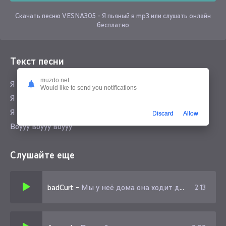
Скачать песню VESNA305 - Я пьяный в mp3 или слушать онлайн
бесплатно
Текст песни
muzdo.net
Я пьяный ребёнок весны
Would like to send you notifications
Я пьяный со мной мои пацаны
Я пьяный пусть виски залечит раны
Discard
Allow
Воууу воууу воууу
Слушайте еще
badCurt
-
Мы у неё дома она ходит дома голой
2:13