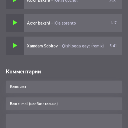
Axror baxshi
-
Kelin qochdi
3:28
Axror baxshi
-
Kia sorento
1:17
Xamdam Sobirov
-
Qishloqqa qayt (remix)
5:41
Комментарии