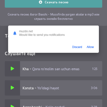
Скачать песню
Скачать песню Axror Baxshi - Musofirda yurgan akalar в mp3 или
слушать онлайн бесплатно
muzdo.net
Текст песни
Would like to send you notifications
Discard
Allow
Слушайте еще
Kha
-
Qora ro'molim san uchun emas
1:25
Konsta
-
Yo'ldagi hayot
3:06