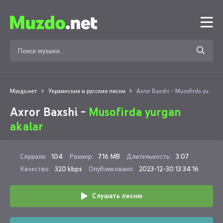
Муздо.нет
Украинские и русские песни
Axror Baxshi - Musofirda yurgan akalar
Axror Baxshi -
Musofirda yurgan
akalar
Слушали:
104
Размер:
7.16 MB
Длительность:
3:07
Качество:
320 kbps
Опубликовано:
2023-12-30 13:34:16
Слушать песню