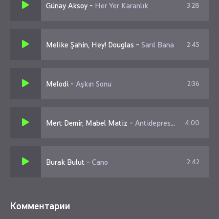
Günay Aksoy
-
Her Yer Karanlık
3:28
Var mı bugünün yarını
Melike Şahin, Hey! Douglas
-
Sarıl Bana
2:45
Melodi
-
Aşkın Sonu
2:36
Mert Demir, Mabel Matiz
-
Antidepresan
4:00
Burak Bulut
-
Cano
2:42
Комментарии