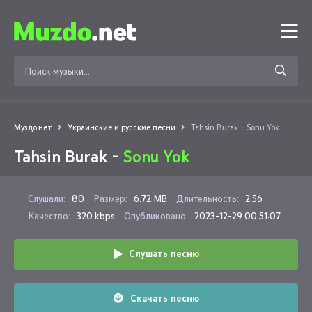
Муздо.нет
Украинские и русские песни
Tahsin Burak - Sonu Yok
Tahsin Burak -
Sonu Yok
Слушали:
80
Размер:
6.72 MB
Длительность:
2:56
Качество:
320 kbps
Опубликовано:
2023-12-29 00:51:07
Слушать песню
Скачать песню