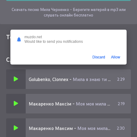
Скачать песню Мила Черненко - Берегите матерей в mp3 или
слушать онлайн бесплатно
Текст песни
muzdo.net
Would like to send you notifications
Discard
Allow
Слушайте еще
Golubenko, Clonnex
-
Мила я знаю ти не винна
2:29
Макаренко Максiм
-
Моя моя мила з зеленими очима
2:19
Макаренко Максим
-
Моя моя мила ти серце так зiгрiла
2:30