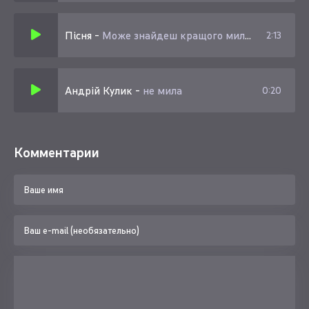
Пісня
-
Може знайдеш кращого мила будеш
2:13
Андрій Кулик
-
не мила
0:20
Комментарии