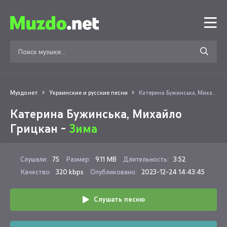
Муздо.нет
Украинские и русские песни
Катерина Бужинська, Михайло Грицкан - Зима
Катерина Бужинська, Михайло
Грицкан -
Зима
Слушали:
75
Размер:
9.11 MB
Длительность:
3:52
Качество:
320 kbps
Опубликовано:
2023-12-24 14:43:45
Слушать песню