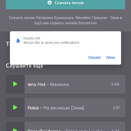
Скачать песню
Скачать песню Катерина Бужинська, Михайло Грицкан - Зима в
mp3 или слушать онлайн бесплатно
muzdo.net
Текст песни
Would like to send you notifications
Discard
Allow
Слушайте еще
Jerry Heil
-
Маланка
2:44
Feduk
-
На ресницах (Зима)
2:51