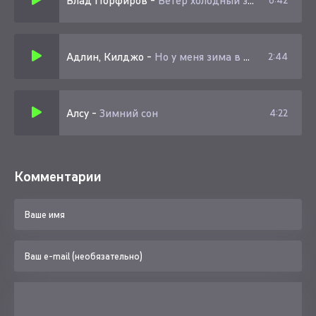
Влад Порфиров
-
Ветер холодный зима на улице
6:42
Адлин, Килджо
-
Но у меня зима в сердце я потерял в тебе всего себя
2:44
Алсу
-
Зимний сон
4:22
Комментарии