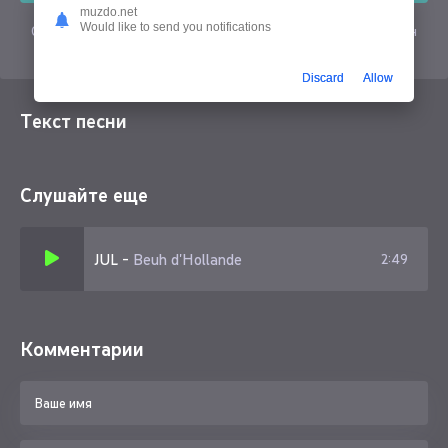
muzdo.net
Would like to send you notifications
Скачать песню Tiav - Beuh d'Hollande в mp3 или слушать онлайн
бесплатно
Discard
Allow
Текст песни
Слушайте еще
JUL
-
Beuh d'Hollande
2:49
Комментарии