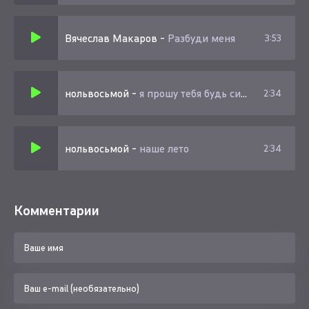
Вячеслав Макаров
-
Разбуди меня
3:53
нольвосьмой
-
я прошу тебя будь сильной
2:34
нольвосьмой
-
наше лето
2:34
Комментарии