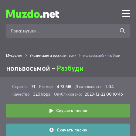
Муздо.нет
Украинские и русские песни
нольвосьмой - Разбуди
нольвосьмой -
Разбуди
Слушали:
71
Размер:
4.73 MB
Длительность:
2:04
Качество:
320 kbps
Опубликовано:
2023-12-22 00:10:46
Слушать песню
Скачать песню