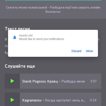
Скачать песню нольвосьмой - Разбуди в mp3 или слушать онлайн
бесплатно
Текст песни
muzdo.net
Я признался тебе в любви, без надежды получить ответ
Would like to send you notifications
Но ты разбуди, когда наступит тот момент, где вместе
Discard
Allow
будем
Слушайте еще
Slavik Pogosov, Кравц
-
Разбуди меня
3:07
Kagramanov
-
Когда наступит ночь и раздает дыхание
0:24