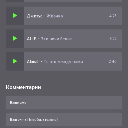
Джизус
-
Жвачка
4:25
ALIB
-
Эти ночи белые
3:22
Akmal'
-
То что между нами
2:46
Комментарии