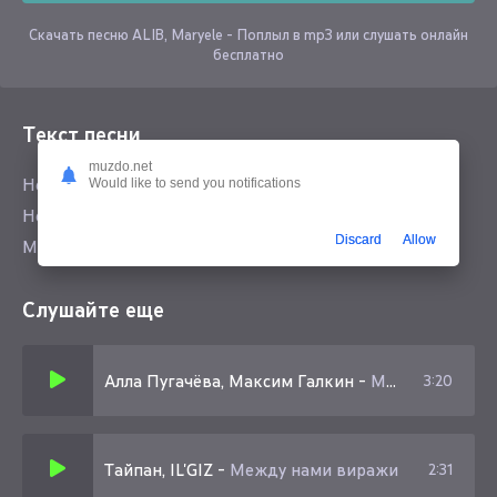
Скачать песню ALIB, Maryele - Поплыл в mp3 или слушать онлайн
бесплатно
Текст песни
muzdo.net
Небо не рисует звезды с лева ледяная пустота
Would like to send you notifications
Не просто так мы не рядом и не возле
Discard
Allow
Между нами лишь темнота
Слушайте еще
Алла Пугачёва, Максим Галкин
-
Между нами непогода грозы и дожди
3:20
Тайпан, IL'GIZ
-
Между нами виражи
2:31