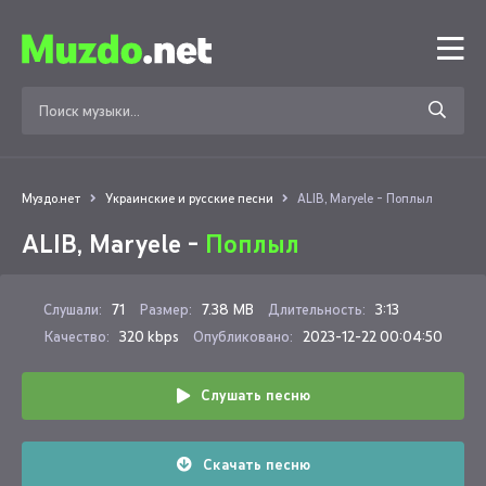
Муздо.нет
Украинские и русские песни
ALIB, Maryele - Поплыл
ALIB, Maryele -
Поплыл
Слушали:
71
Размер:
7.38 MB
Длительность:
3:13
Качество:
320 kbps
Опубликовано:
2023-12-22 00:04:50
Слушать песню
Скачать песню