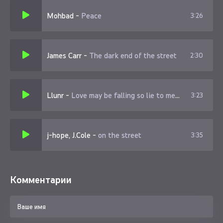
Mohbad
-
Peace
3:26
James Carr
-
The dark end of the street
2:30
Llunr
-
Love may be falling so lie to me darling
3:23
j-hope, J.Cole
-
on the street
3:35
Комментарии