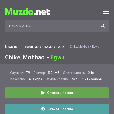
Муздо.нет
Украинские и русские песни
Chike, Mohbad - Egwu
Chike, Mohbad -
Egwu
Слушали:
79
Размер:
5.21 MB
Длительность:
2:16
Качество:
320 kbps
Опубликовано:
2023-12-21 23:06:14
Слушать песню
Скачать песню