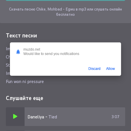
Скачать песню Chike, Mohbad - Egwu в mp3 или слушать онлайн
бесплатно
Текст песни
Imolenization
muzdo.net
Would like to send you notifications
Chike fun won ni pressure
Street orientation
Discard
Allow
Imolenization
Fun won ni pressure
Слушайте еще
Daneliya
-
Tied
3:07