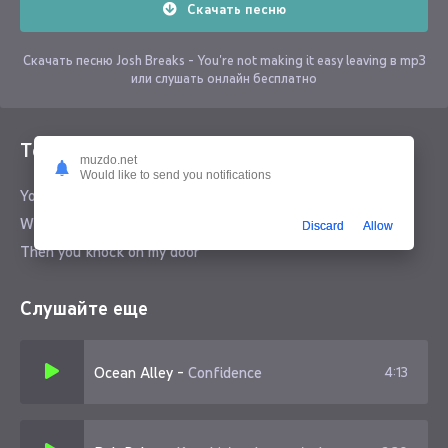
Скачать песню
Скачать песню Josh Breaks - You're not making it easy leaving в mp3
или слушать онлайн бесплатно
Текст песни
muzdo.net
Would like to send you notifications
You're not making it easy leaving
When you're calling me 18 in the evening
Discard
Allow
Then you knock on my door
Слушайте еще
Ocean Alley
-
Confidence
4:13