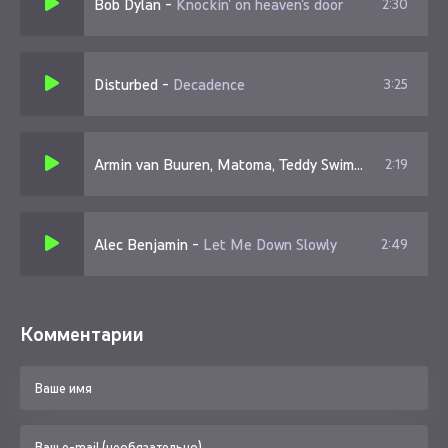
Bob Dylan
-
Knockin' on heaven's door
2:30
Disturbed
-
Decadence
3:25
Armin van Buuren, Matoma, Teddy Swims
-
Easy To Lo
2:19
Alec Benjamin
-
Let Me Down Slowly
2:49
Комментарии