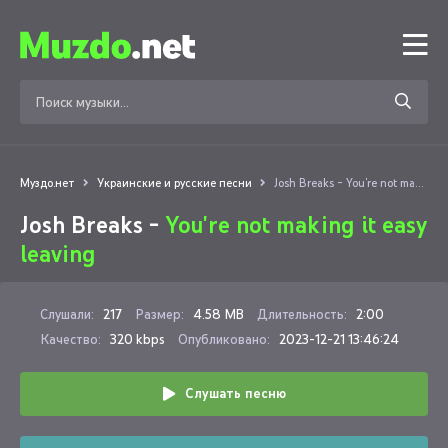
Муздо.нет
Украинские и русские песни
Josh Breaks - You're not making it easy leaving
Josh Breaks -
You're not making it easy
leaving
Слушали:
217
Размер:
4.58 MB
Длительность:
2:00
Качество:
320 kbps
Опубликовано:
2023-12-21 13:46:24
Слушать песню