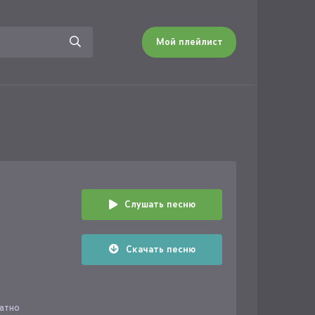
Мой плейлист
Слушать песню
Скачать песню
латно