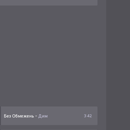
Без Обмежень
-
Дим
3:42