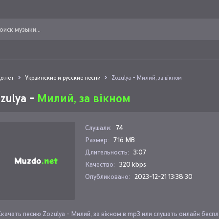
о.нет
Украинские и русские песни
Zozulya - Милий, за вікном
zulya -
Милий, за вікном
Слушали:
74
Размер:
7.16 MB
Длительность:
3:07
Качество:
320 kbps
Опубликовано:
2023-12-21 13:38:30
Скачать песню Zozulya - Милий, за вікном в mp3 или слушать онлайн бесп