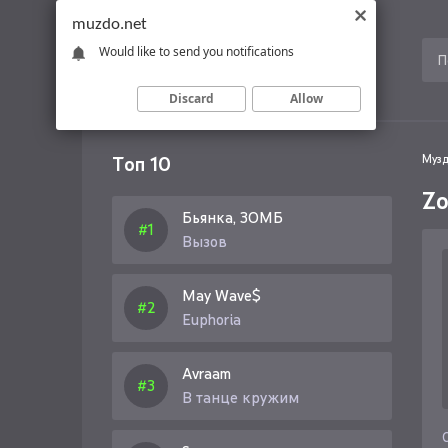
muzdo.net
Would like to send you notifications
Discard
Allow
Топ 10
Музд
Zo
Бьянка, ЗОМБ
Вызов
May Wave$
Euphoria
Avraam
В танце кружим