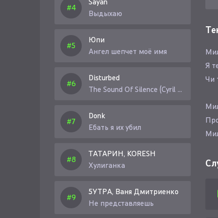
Sayan
Выдыхаю
Те
Юпи
Ангел шепчет моё имя
Мил
Я т
Disturbed
Чи 
The Sound Of Silence (Cyril Riley Remix)
Мил
Donk
Про
Ебать я их убил
Мил
Про
ТАТАРИН, KORESH
Я б
Сл
Хулиганка
5УТРА, Ваня Дмитриенко
Не представляешь