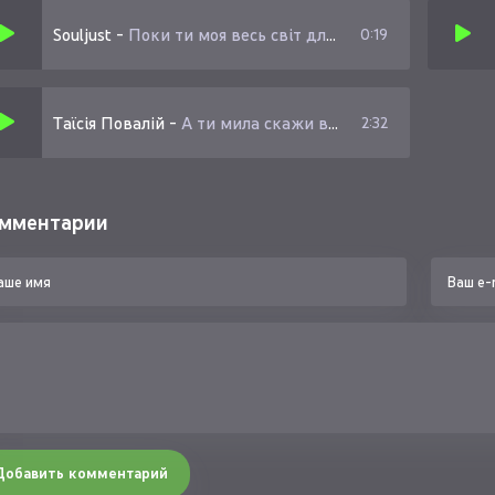
Souljust
-
Поки ти моя весь світ для тебе
0:19
Таїсія Повалій
-
А ти мила скажи в отвіт
2:32
мментарии
Добавить комментарий