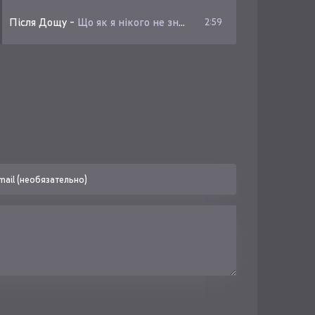
Після Дощу
-
Що як я нікого не знайду
2:59