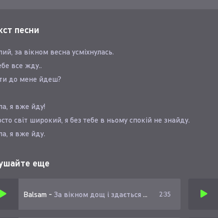
кст песни
ий, за вікном весна усміхнулась.
ебе все жду..
ти до мене йдеш?
а, я вже йду!
сто світ широкий, я без тебе в ньому спокій не знайду.
а, я вже йду.
сто світ широкий.
ез тебе в ньому спокій не знайду.
ушайте еще
Balsam
-
За вікном дощ і здається наче
2:35