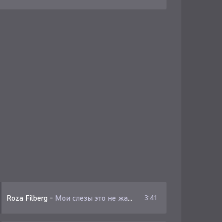
Roza Filberg
-
Мои слезы это не жалость дай мне воздух чтобы дышалось
3:41