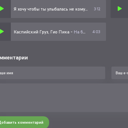
Я хочу чтобы ты улыбалась не кому то а только лишь мне
3:12
Каспийский Груз, Гио Пика
-
На белом белом покрывале января
4:03
мментарии
Добавить комментарий