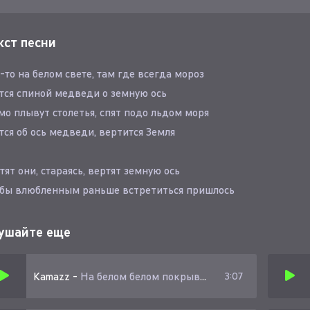
кст песни
-то на белом свете, там где всегда мороз
тся спиной медведи о земную ось
о плывут столетья, спят подо льдом моря
тся об ось медведи, вертится Земля
тят они, стараясь, вертят земную ось
бы влюбленным раньше встретиться пришлось
бы однажды утром, раньше на год иль два
-то сказал кому-то главные слова
ушайте еще
Kamazz
-
На белом белом покрывале января
3:07