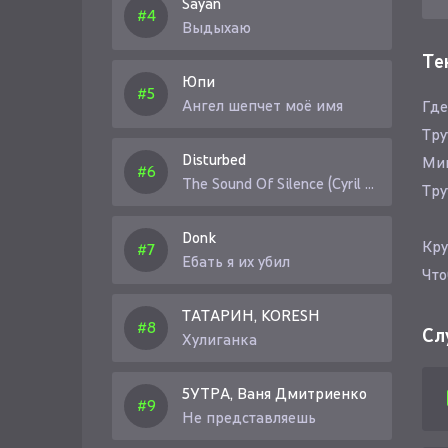
Sayan
Выдыхаю
Те
Юпи
Ангел шепчет моё имя
Где
Тру
Disturbed
Мим
The Sound Of Silence (Cyril Riley Remix)
Тру
Donk
Кру
Ебать я их убил
Что
Что
ТАТАРИН, KORESH
Кто
Сл
Хулиганка
5УТРА, Ваня Дмитриенко
Не представляешь