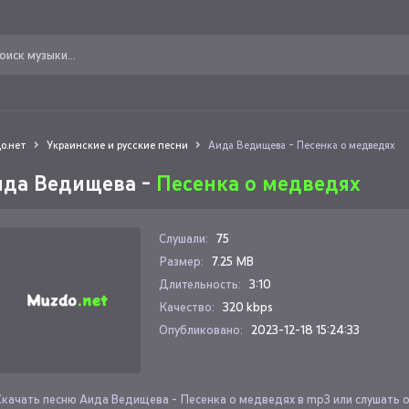
о.нет
Украинские и русские песни
Аида Ведищева - Песенка о медведях
ида Ведищева -
Песенка о медведях
Слушали:
75
Размер:
7.25 MB
Длительность:
3:10
Качество:
320 kbps
Опубликовано:
2023-12-18 15:24:33
Скачать песню Аида Ведищева - Песенка о медведях в mp3 или слушать 