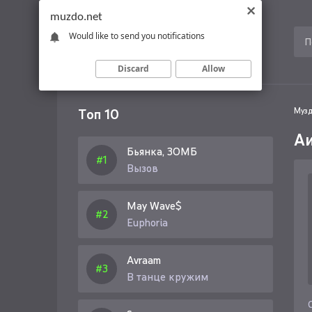
muzdo.net
Would like to send you notifications
Discard
Allow
Топ 10
Музд
А
Бьянка, ЗОМБ
Вызов
May Wave$
Euphoria
Avraam
В танце кружим