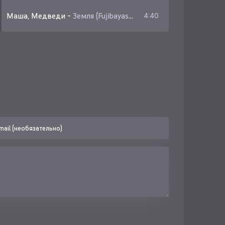
-
Маша, Медведи
Бакр
-
Земля (Fujibayashi Remix)
4:40