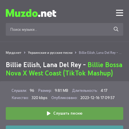
Муздо.нет
Украинские и русские песни
Billie Eilish, Lana Del Rey - Billie Bossa Nova X West Coast (TikTok Mashup)
Billie Eilish, Lana Del Rey -
Billie Bossa
Nova X West Coast (TikTok Mashup)
Слушали:
96
Размер:
9.81 MB
Длительность:
4:17
Качество:
320 kbps
Опубликовано:
2023-12-16 17:09:57
Слушать песню