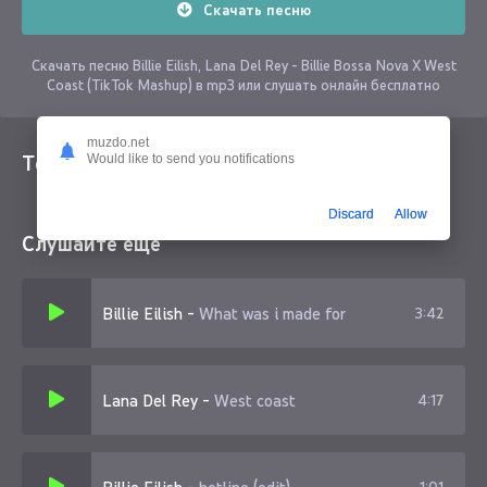
Скачать песню
Скачать песню Billie Eilish, Lana Del Rey - Billie Bossa Nova X West
Coast (TikTok Mashup) в mp3 или слушать онлайн бесплатно
muzdo.net
Текст песни
Would like to send you notifications
Discard
Allow
Слушайте еще
Billie Eilish
-
What was i made for
3:42
Lana Del Rey
-
West coast
4:17