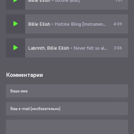
Billie Eilish
-
hotline (edit)
1:01
Billie Eilish
-
Hotline Bling (Instrumental TikTok Version Looped)
4:09
Labrinth, Billie Eilish
-
Never felt so alone
3:06
Комментарии