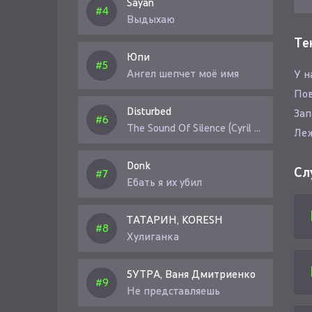
Sayan
Выдыхаю
Те
Юпи
Ангел шепчет моё имя
У н
По
Disturbed
Зап
The Sound Of Silence (Cyril Riley Remix)
Леж
Donk
Сл
Ебать я их убил
ТАТАРИН, KORESH
Хулиганка
5УТРА, Ваня Дмитриенко
Не представляешь