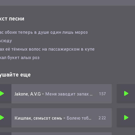
кст песни
ас обоих теперь в душе один лишь мороз
всюду
ах её тёмных волос на пассажирском в купе
ал букет алых роз
ушайте еще
Jakone, A.V.G
-
Меня заводит запах её волос как так
1:57
Кишлак, семьсот семь
-
Болею тобой
2:22