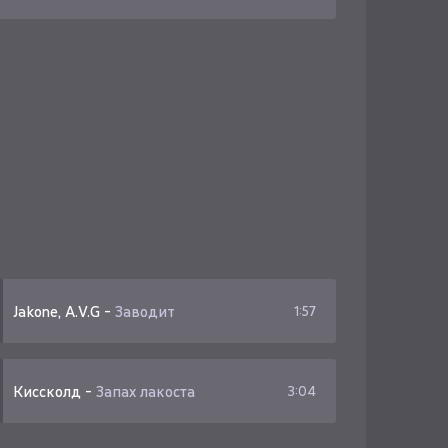
Jakone, A.V.G
-
Заводит
1:57
Киссколд
-
Запах лакоста
3:04