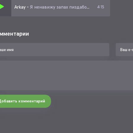
Arkay
-
Я ненавижу запах пиздабольства
4:15
мментарии
Добавить комментарий