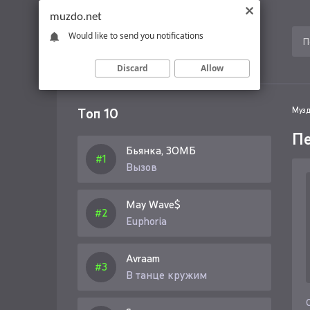
muzdo.net
Would like to send you notifications
Discard
Allow
Топ 10
Музд
Пе
Бьянка, ЗОМБ
Вызов
May Wave$
Euphoria
Avraam
В танце кружим