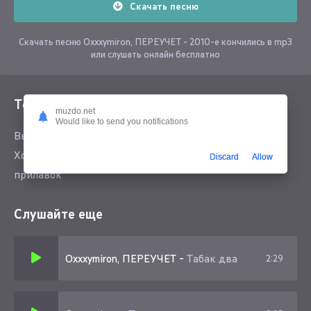
Скачать песню
Скачать песню Oxxxymiron, ПЕРЕУЧЕТ - 2010-е кончились в mp3
или слушать онлайн бесплатно
Текст песни
muzdo.net
Would like to send you notifications
Вышел за хлебом, не ясно зачем, но купил шоколада
Хотел заплатить телефоном, но тщетно, уронил за
Discard
Allow
прилавок
Слушайте еще
Oxxxymiron, ПЕРЕУЧЕТ
-
Табак два
2:29