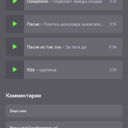
Oxxxymiron
-
Переучет заходи скорее
3:35
Песня
-
Плитка шоколада зажигалка улыбка
3:55
Песня из тик ток
-
За тяги да
0:36
f0lk
-
крутятся
2:36
Комментарии