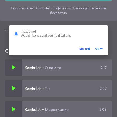
Скачать песню Kambulat - Лифты в mp3 или слушать онлайн
бесплатно
Текст песни
muzdo.net
Would like to send you notifications
Discard
Allow
Слушайте еще
Kambulat
-
О ком то
2:17
Kambulat
-
Ты
2:07
Kambulat
-
Марокканка
3:09