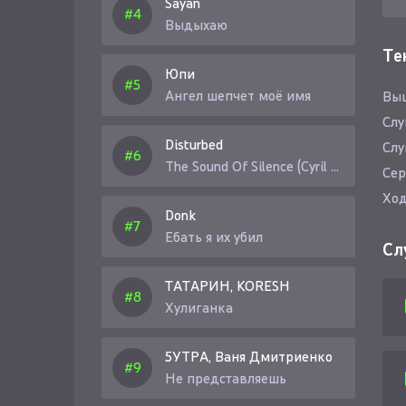
Sayan
Выдыхаю
Те
Юпи
Ангел шепчет моё имя
Выш
Слу
Disturbed
Слу
The Sound Of Silence (Cyril Riley Remix)
Сер
Ход
Donk
Ебать я их убил
Сл
ТАТАРИН, KORESH
Хулиганка
5УТРА, Ваня Дмитриенко
Не представляешь