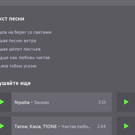
кст песни
ла на берег со светами
шая песню ветра
шая шёпот листьев
дце как любовь чистая
ила тобою ускою
ушайте еще
Nyusha
-
Заново
3:23
Татем, Kasia, T1ONE
-
Чистая любовь
2:44