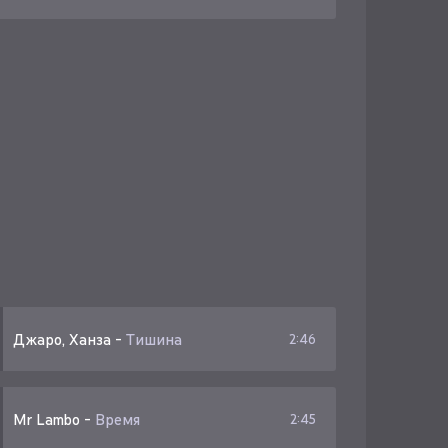
Джаро, Ханза
-
Тишина
2:46
Mr Lambo
-
Время
2:45